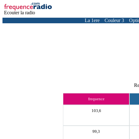
Ecouter la radio
La 1ere
Couleur 3
Opti
Re
frequence
103,6
99,3