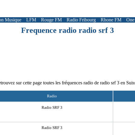
on Musique
LFM
Rouge FM
Radio Fribourg
Rhone FM
One
Frequence radio radio srf 3
trouvez sur cette page toutes les fréquences radio de radio srf 3 en Suis
Radio
Radio SRF 3
Radio SRF 3