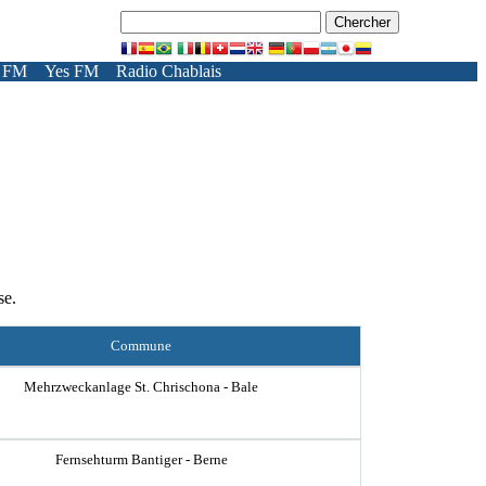
 FM
Yes FM
Radio Chablais
se.
Commune
Mehrzweckanlage St. Chrischona - Bale
Fernsehturm Bantiger - Berne