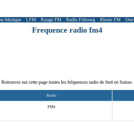
on Musique
LFM
Rouge FM
Radio Fribourg
Rhone FM
One
Frequence radio fm4
Retrouvez sur cette page toutes les fréquences radio de fm4 en Suisse.
Radio
FM4