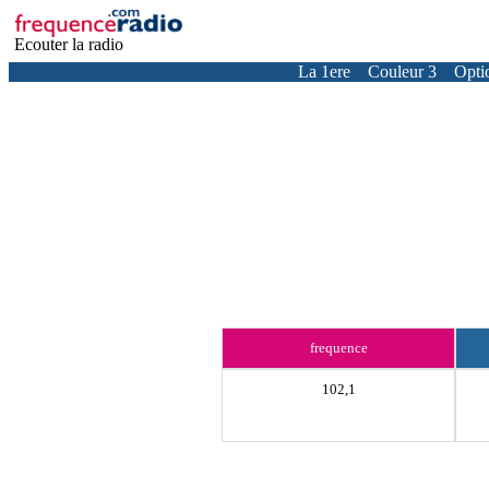
Ecouter la radio
La 1ere
Couleur 3
Opti
frequence
102,1