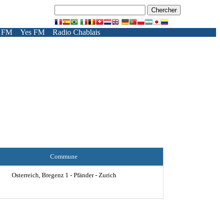
 FM
Yes FM
Radio Chablais
Commune
Osterreich, Bregenz 1 - Pfänder - Zurich